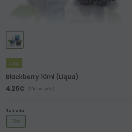
Liqua
Blackberry 10ml (Liqua)
Precio
4.25€
(IVA incluido)
de
venta
Tamaño
10ml