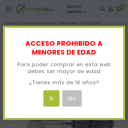
Ir
Enspirar
Idioma
0
directamente
Español
al
Inicio
Todos los productos
Blackberry 10ml (Liqua)
contenido
ACCESO PROHIBIDO A
MENORES DE EDAD
Para poder comprar en esta web
debes ser mayor de edad
¿Tienes más de 18 años?
Si
No