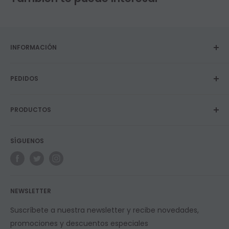
INFORMACIÓN
Sobre nosotros
PEDIDOS
Privacidad y Política de cookies
Términos y Condiciones
Envíos
Contacto
PRODUCTOS
Devoluciones y garantías
Blog
Programa de fidelidad
Vapers
SÍGUENOS
E-Líquidos
Longfills
Resistencias
NEWSLETTER
Suscríbete a nuestra newsletter y recibe novedades,
promociones y descuentos especiales