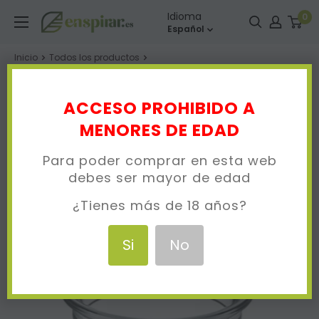
Ir
Enspirar
Idioma
0
directamente
Español
al
Inicio
Todos los productos
contenido
Depósito Hellvape Dead Rabbit RTA 4.5ml
ACCESO PROHIBIDO A
MENORES DE EDAD
Para poder comprar en esta web
debes ser mayor de edad
¿Tienes más de 18 años?
Si
No