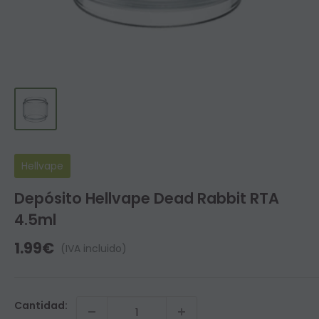
Hellvape
Depósito Hellvape Dead Rabbit RTA
4.5ml
Precio
1.99€
(IVA incluido)
de
venta
Cantidad: