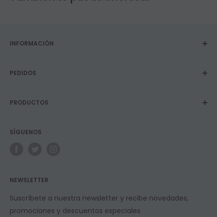
INFORMACIÓN
Sobre nosotros
PEDIDOS
Privacidad y Política de cookies
Términos y Condiciones
Envíos
Contacto
PRODUCTOS
Devoluciones y garantías
Blog
Programa de fidelidad
Vapers
SÍGUENOS
E-Líquidos
Longfills
Resistencias
NEWSLETTER
Suscríbete a nuestra newsletter y recibe novedades,
promociones y descuentos especiales