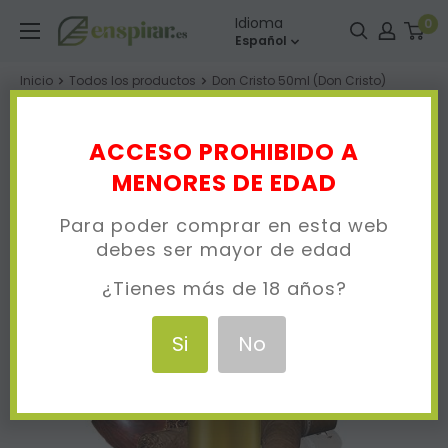
Ir
Enspirar
Idioma
0
directamente
Español
al
Inicio
Todos los productos
Don Cristo 50ml (Don Cristo)
contenido
ACCESO PROHIBIDO A
MENORES DE EDAD
Para poder comprar en esta web
debes ser mayor de edad
¿Tienes más de 18 años?
Si
No