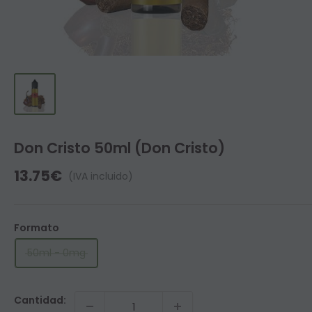
Don Cristo 50ml (Don Cristo)
Precio
13.75€
(IVA incluido)
de
venta
Formato
50ml - 0mg
Cantidad: