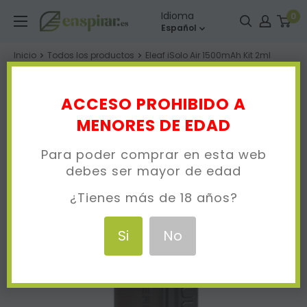
Ir
Enspirar
Idioma
0
directamente
Español
al
Inicio
Todos los productos
Eleaf iSolo Air 1500mAh Kit 2ml
contenido
ACCESO PROHIBIDO A
MENORES DE EDAD
Para poder comprar en esta web
debes ser mayor de edad
¿Tienes más de 18 años?
Si
No