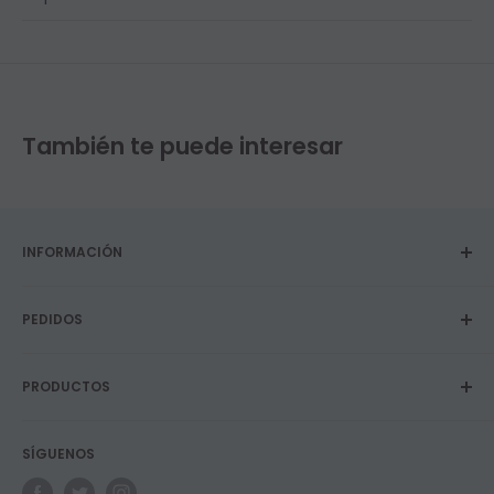
También te puede interesar
INFORMACIÓN
Sobre nosotros
PEDIDOS
Privacidad y Política de cookies
Términos y Condiciones
Envíos
Contacto
PRODUCTOS
Devoluciones y garantías
Blog
Programa de fidelidad
Vapers
SÍGUENOS
E-Líquidos
Longfills