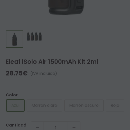
Eleaf iSolo Air 1500mAh Kit 2ml
Precio
28.75€
(IVA incluido)
de
venta
Color
Azul
Marrón claro
Marrón oscuro
Rojo
Cantidad: