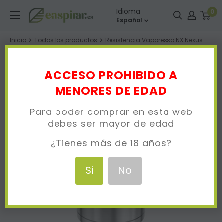
Ir
Enspirar
Idioma
0
directamente
Español
al
Inicio
Todos los productos
Resistencia Vaporesso NX Nexus
contenido
ACCESO PROHIBIDO A
MENORES DE EDAD
Para poder comprar en esta web
debes ser mayor de edad
¿Tienes más de 18 años?
Si
No