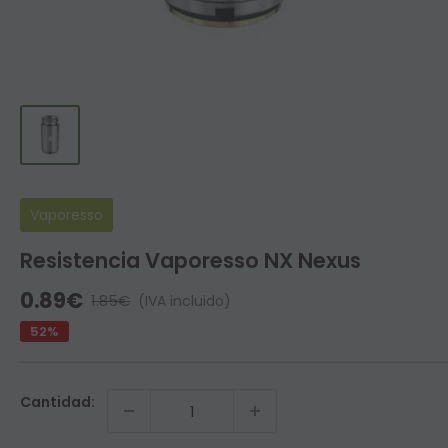
Vaporesso
Resistencia Vaporesso NX Nexus
Precio
0.89€
Precio
1.85€
(IVA incluido)
habitual
de
52%
venta
Cantidad: