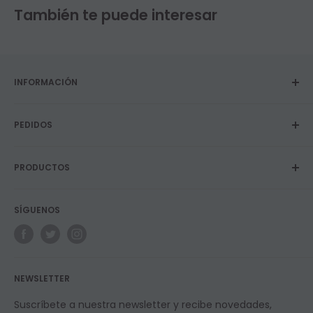
También te puede interesar
INFORMACIÓN
Sobre nosotros
PEDIDOS
Privacidad y Política de cookies
Términos y Condiciones
Envíos
Contacto
PRODUCTOS
Devoluciones y garantías
Blog
Programa de fidelidad
Vapers
SÍGUENOS
E-Líquidos
Longfills
Resistencias
NEWSLETTER
Suscríbete a nuestra newsletter y recibe novedades,